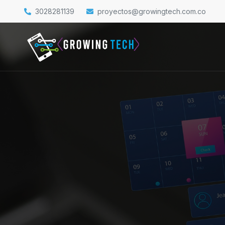
3028281139
proyectos@growingtech.com.co